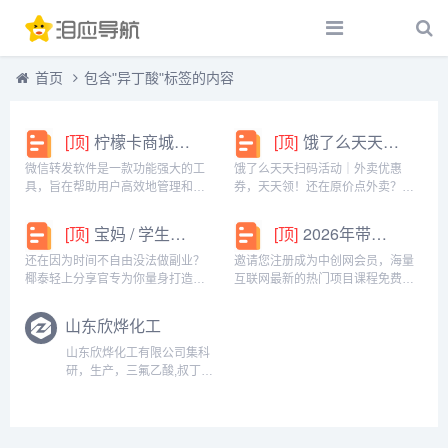
首页
包含"异丁酸"标签的内容
[顶]
柠檬卡商城24h自动发卡平台虚拟商品激活码自助购买商城
[顶]
饿了么天天扫码活动｜外卖优惠券，天天领！
微信转发软件是一款功能强大的工
饿了么天天扫码活动｜外卖优惠
具，旨在帮助用户高效地管理和操
券，天天领！还在原价点外卖？你
作微信账号。它提供了多种实用功
亏大了！饿了么官方推出「天天扫
能，包括一键转发、朋友圈转发和
码活动」，用微信扫一扫，就能领
[顶]
宝妈 / 学生党看过来！椰泰轻上分享官，时间自由，在家也能赚
[顶]
2026年带你闷声赚大钱，轻松月赚1000+
微信抢红包等。一键转发软件使得
外卖专属优惠券，先领券再下单，
用户可以轻松地将消息、图片或其
省钱更划算！优惠覆盖全场景早餐
还在因为时间不自由没法做副业？
邀请您注册成为中创网会员，海量
他内容快速转发给多个...
汉堡、午餐快餐、晚餐炸...
椰泰轻上分享官专为你量身打造！
互联网最新的热门项目课程免费学
不管你是需要兼顾家庭的宝妈，还
包括淘宝，淘客，闲鱼，自媒体，
是想赚生活费的学生党，都能在这
CPA，CPS，虚拟资源，各类爆粉
山东欣烨化工
里找到适合自己的增收方式。成为
赚钱攻略，国内外最新赚钱项目，
分享官，你可以自由安排时间：带
都在中创网，快来学习吧！注册中
山东欣烨化工有限公司集科
娃间隙、下课碎片、睡...
创网（赚现金）h...
研，生产，三氟乙酸,叔丁醇
钾,偶氮二异丁腈,超氧化
钾,N-甲基吡咯烷酮,二甲基
二硫醚,异丁酸,对氯苯酚,氧
化苯乙烯，三氟丙酸乙酯,三