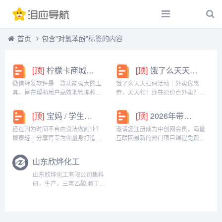
首页
包含"对氯苯酚"标签的内容
[顶]
柠檬卡商城24h自动发卡平台虚拟商品激活码自助购买商城
[顶]
饿了么天天扫码活动｜外卖优惠券，天天领！
微信转发软件是一款功能强大的工
饿了么天天扫码活动｜外卖优惠
具，旨在帮助用户高效地管理和操
券，天天领！还在原价点外卖？你
作微信账号。它提供了多种实用功
亏大了！饿了么官方推出「天天扫
能，包括一键转发、朋友圈转发和
码活动」，用微信扫一扫，就能领
[顶]
宝妈 / 学生党看过来！椰泰轻上分享官，时间自由，在家也能赚
[顶]
2026年带你闷声赚大钱，轻松月赚1000+
微信抢红包等。一键转发软件使得
外卖专属优惠券，先领券再下单，
用户可以轻松地将消息、图片或其
省钱更划算！优惠覆盖全场景早餐
还在因为时间不自由没法做副业？
邀请您注册成为中创网会员，海量
他内容快速转发给多个...
汉堡、午餐快餐、晚餐炸...
椰泰轻上分享官专为你量身打造！
互联网最新的热门项目课程免费学
不管你是需要兼顾家庭的宝妈，还
包括淘宝，淘客，闲鱼，自媒体，
是想赚生活费的学生党，都能在这
CPA，CPS，虚拟资源，各类爆粉
山东欣烨化工
里找到适合自己的增收方式。成为
赚钱攻略，国内外最新赚钱项目，
分享官，你可以自由安排时间：带
都在中创网，快来学习吧！注册中
山东欣烨化工有限公司集科
娃间隙、下课碎片、睡...
创网（赚现金）h...
研，生产，三氟乙酸,叔丁醇
钾,偶氮二异丁腈,超氧化
钾,N-甲基吡咯烷酮,二甲基
二硫醚,异丁酸,对氯苯酚,氧
化苯乙烯，三氟丙酸乙酯,三