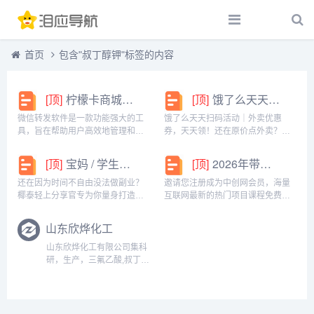
首页
包含"叔丁醇钾"标签的内容
[顶]
柠檬卡商城24h自动发卡平台虚拟商品激活码自助购买商城
[顶]
饿了么天天扫码活动｜外卖优惠券，天天领！
微信转发软件是一款功能强大的工
饿了么天天扫码活动｜外卖优惠
具，旨在帮助用户高效地管理和操
券，天天领！还在原价点外卖？你
作微信账号。它提供了多种实用功
亏大了！饿了么官方推出「天天扫
能，包括一键转发、朋友圈转发和
码活动」，用微信扫一扫，就能领
[顶]
宝妈 / 学生党看过来！椰泰轻上分享官，时间自由，在家也能赚
[顶]
2026年带你闷声赚大钱，轻松月赚1000+
微信抢红包等。一键转发软件使得
外卖专属优惠券，先领券再下单，
用户可以轻松地将消息、图片或其
省钱更划算！优惠覆盖全场景早餐
还在因为时间不自由没法做副业？
邀请您注册成为中创网会员，海量
他内容快速转发给多个...
汉堡、午餐快餐、晚餐炸...
椰泰轻上分享官专为你量身打造！
互联网最新的热门项目课程免费学
不管你是需要兼顾家庭的宝妈，还
包括淘宝，淘客，闲鱼，自媒体，
是想赚生活费的学生党，都能在这
CPA，CPS，虚拟资源，各类爆粉
山东欣烨化工
里找到适合自己的增收方式。成为
赚钱攻略，国内外最新赚钱项目，
分享官，你可以自由安排时间：带
都在中创网，快来学习吧！注册中
山东欣烨化工有限公司集科
娃间隙、下课碎片、睡...
创网（赚现金）h...
研，生产，三氟乙酸,叔丁醇
钾,偶氮二异丁腈,超氧化
钾,N-甲基吡咯烷酮,二甲基
二硫醚,异丁酸,对氯苯酚,氧
化苯乙烯，三氟丙酸乙酯,三