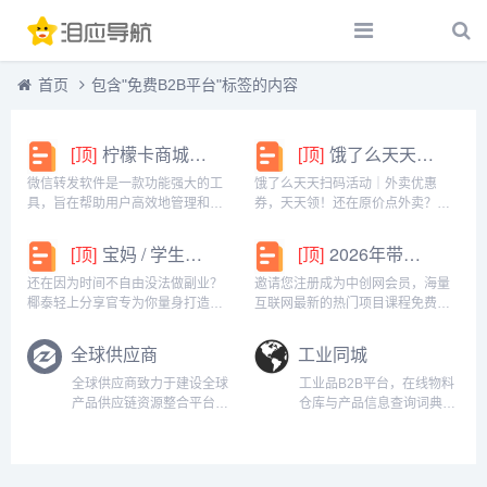
首页
包含"免费B2B平台"标签的内容
[顶]
柠檬卡商城24h自动发卡平台虚拟商品激活码自助购买商城
[顶]
饿了么天天扫码活动｜外卖优惠券，天天领！
微信转发软件是一款功能强大的工
饿了么天天扫码活动｜外卖优惠
具，旨在帮助用户高效地管理和操
券，天天领！还在原价点外卖？你
作微信账号。它提供了多种实用功
亏大了！饿了么官方推出「天天扫
能，包括一键转发、朋友圈转发和
码活动」，用微信扫一扫，就能领
[顶]
宝妈 / 学生党看过来！椰泰轻上分享官，时间自由，在家也能赚
[顶]
2026年带你闷声赚大钱，轻松月赚1000+
微信抢红包等。一键转发软件使得
外卖专属优惠券，先领券再下单，
用户可以轻松地将消息、图片或其
省钱更划算！优惠覆盖全场景早餐
还在因为时间不自由没法做副业？
邀请您注册成为中创网会员，海量
他内容快速转发给多个...
汉堡、午餐快餐、晚餐炸...
椰泰轻上分享官专为你量身打造！
互联网最新的热门项目课程免费学
不管你是需要兼顾家庭的宝妈，还
包括淘宝，淘客，闲鱼，自媒体，
是想赚生活费的学生党，都能在这
CPA，CPS，虚拟资源，各类爆粉
全球供应商
工业同城
里找到适合自己的增收方式。成为
赚钱攻略，国内外最新赚钱项目，
分享官，你可以自由安排时间：带
都在中创网，快来学习吧！注册中
全球供应商致力于建设全球
工业品B2B平台，在线物料
娃间隙、下课碎片、睡...
创网（赚现金）h...
产品供应链资源整合平台、
仓库与产品信息查询词典！
免费b2b信息发布推广营销
整合产业链上下游工业品、
平台，提供优质批发/供应
消费品和服务市场资源，工
商、海量企业信息及产品供
业品B2B工原网为产品设计
求商机，帮助用户快速精准
开发、选用订购及营销推广