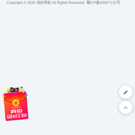
Copyright © 2026
泪应导航
All Rights Reserved.
蜀ICP备20007132号
欣烨化工有限公司是一家集
酚醛树脂等产品。氧化苯乙
科研，销售防黄剂，丁酰肼
烯,苯乙酮,...
原药，防黄...