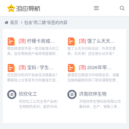
首页
包含"丙二腈"标签的内容
[顶]
柠檬卡商城24h自动发卡平台虚拟商品激活码自助购买商城
[顶]
饿了么天天扫码活动｜外卖优惠券，天天领！
微信转发软件是一款功能强大的工
饿了么天天扫码活动｜外卖优惠
具，旨在帮助用户高效地管理和操
券，天天领！还在原价点外卖？你
作微信账号。它提供了多种实用功
亏大了！饿了么官方推出「天天扫
能，包括一键转发、朋友圈转发和
码活动」，用微信扫一扫，就能领
[顶]
宝妈 / 学生党看过来！椰泰轻上分享官，时间自由，在家也能赚
[顶]
2026年带你闷声赚大钱，轻松月赚1000+
微信抢红包等。一键转发软件使得
外卖专属优惠券，先领券再下单，
用户可以轻松地将消息、图片或其
省钱更划算！优惠覆盖全场景早餐
还在因为时间不自由没法做副业？
邀请您注册成为中创网会员，海量
他内容快速转发给多个...
汉堡、午餐快餐、晚餐炸...
椰泰轻上分享官专为你量身打造！
互联网最新的热门项目课程免费学
不管你是需要兼顾家庭的宝妈，还
包括淘宝，淘客，闲鱼，自媒体，
是想赚生活费的学生党，都能在这
CPA，CPS，虚拟资源，各类爆粉
欣欣化工
济南欣烨生物
里找到适合自己的增收方式。成为
赚钱攻略，国内外最新赚钱项目，
分享官，你可以自由安排时间：带
都在中创网，快来学习吧！注册中
欣欣化工公司主导产品有：
济南欣烨生物科技有限公司
娃间隙、下课碎片、睡...
创网（赚现金）h...
生物制药系列，医药中间
集科研，生产，销售三苯基
体，化学溶剂系列，阻燃剂
膦,2-氰基吡嗪,异戊烯醇,3-
系列，化学试剂系列，颜料
甲基-2-丁烯醇,异佛尔酮,二
燃料系列，橡胶塑料系列，
溴海因,无水叔丁醇,2-氨
酚醛树脂等系列产品。济南
基-5-溴苯甲酸,异戊烯醛，