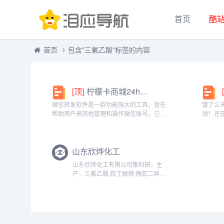
首页
酷
首页
包含"三氟乙酸"标签的内容
[顶]
柠檬卡商城24h自动发卡平台虚拟商品激活码自助购买商城
微信转发软件是一款功能强大的工具，旨在
饿了么
帮助用户高效地管理和操作微信账号。它提
领！还
供了多种实用功能，包括一键转发、朋友圈
方推出
转发和微信抢红包等。一键转发软件使得用
就能领
户可以轻松地将消息、图片或其他内容快速
钱更划
山东欣烨化工
转发给多个...
快餐、晚
山东欣烨化工有限公司集科研，生
产，三氟乙酸,叔丁醇钾,偶氮二异丁
腈,超氧化钾,N-甲基吡咯烷酮,二甲基
二硫醚,异丁酸,对氯苯酚,氧化苯乙
烯，三氟丙酸乙酯,三氟丙酸甲酯,三
氟丙酸,三氟乙酸乙酯,三氟乙酸...