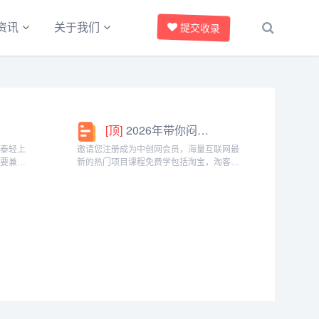
提交收录
资讯
关于我们
[顶]
2026年带你闷声赚大钱，轻松月赚1000+
椰泰轻上
邀请您注册成为中创网会员，海量互联网最
需要兼顾
新的热门项目课程免费学包括淘宝，淘客，
生党，都
闲鱼，自媒体，CPA，CPS，虚拟资源，各
。成为分
类爆粉赚钱攻略，国内外最新赚钱项目，都
间隙、下
在中创网，快来学习吧！注册中创网（赚现
金）h...