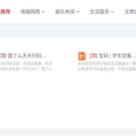
站推荐
电脑网络
娱乐休闲
生活服务
文章
[顶]
饿了么天天扫码活动｜外卖优惠券，天天领！
[顶]
宝妈 / 学生党看过来！椰泰轻上分享官，时间自由，在家也能赚
天天扫码活动｜外卖优惠券，天天
还在因为时间不自由没法做副业？
在原价点外卖？你亏大了！饿了么官
分享官专为你量身打造！不管你是
「天天扫码活动」，用微信扫一扫，
家庭的宝妈，还是想赚生活费的学
外卖专属优惠券，先领券再下单，省
能在这里找到适合自己的增收方式
算！优惠覆盖全场景早餐汉堡、午餐
享官，你可以自由安排时间：带娃
餐炸...
课碎片、睡...