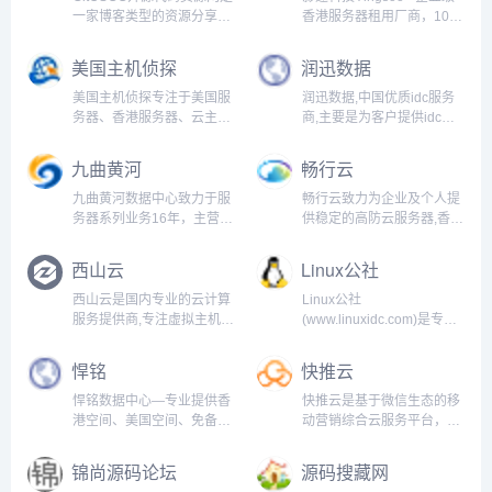
话:400-660-5510...
0518-85119858...
一家博客类型的资源分享软
香港服务器租用厂商，10年
件，分享绿色软件软件，破
经验，专业团队，专注提供
解软件，编程文章，教程资
香港服务器租用、美国服务
美国主机侦探
润迅数据
源，开源项目，专注发布分
器租用、国外服务器、云服
享精品源码资源的网站...
务器租用托管业务，快速稳
美国主机侦探专注于美国服
润迅数据,中国优质idc服务
定，节点丰富，专注品质，
务器、香港服务器、云主
商,主要是为客户提供idc机
用心服务！...
机、国外云虚拟主机租用等
房,机房托管,机柜租用,服务
产品的介绍与评测，为您提
器托管,服务器租用,云服务
九曲黄河
畅行云
供国外IDC云计算产品的最
器,深圳服务器托管,广州服
新信息、教程、评测、优惠
务器托管,深圳机房等服务;
九曲黄河数据中心致力于服
畅行云致力为企业及个人提
码等内容，帮助出海企业更
润迅数据专业为客户提供一
务器系列业务16年，主营服
供稳定的高防云服务器,香港
好的选购美国主机、美国服
站式IDC服务...
务器租用,服务器托管,虚拟
服务器,vps,云主机,云虚拟主
务器等国...
主机,机柜租用,带宽租用,云
机,SSL证书,域名,cdn,服务
西山云
Linux公社
主机,waf防火墙,负载均衡，
器租用等云服务,帮助用户轻
系统架构，系统代维，CDN
松解决建站等云服务难
西山云是国内专业的云计算
Linux公社
加速，SSL域名证书，网络
题。...
服务提供商,专注虚拟主机、
(www.linuxidc.com)是专业
安全等业务咨询...
云服务器技术研发,为企业和
的Linux系统门户网站，实
个人提供云主机租用，云服
时发布最新Linux资讯，包
悍铭
快推云
务器租用以及服务器托管等
括Linux、Ubuntu、
服务，主机稳定性好、速度
Fedora、RedHat、红旗
悍铭数据中心—专业提供香
快推云是基于微信生态的移
快、价格便宜，是值得您信
Linux、Linux教程、...
港空间、美国空间、免备案
动营销综合云服务平台，为
赖的企业级云服务商....
空间、虚拟主机、网站空
中小企业商家提供包含公众
间、域名注册、香港VPS、
号运营、小程序营销、线上
锦尚源码论坛
源码搜藏网
美国VPS、云服务器、
线下互动等企业移动营销必