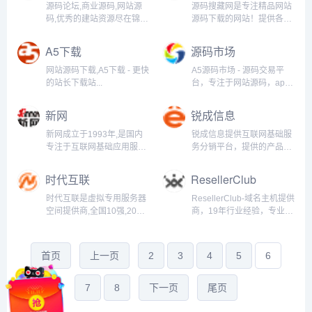
VPS、香港云主机、服务器
备工具与服务，帮助企业打
源码论坛,商业源码,网站源
源码搜藏网是专注精品网站
租用托管等，空间免费试
造移动互联网新营销闭
码,优秀的建站资源尽在锦尚
源码下载的网站！提供各类
用，您的放心之选!...
环。...
中国源码论坛...
精品商业源码,包括ecshop
等商城源码,微擎,微信小程
A5下载
源码市场
序源码,织梦模板,帝国cms模
板,discuz模板,wordpress模
网站源码下载,A5下载 - 更快
A5源码市场 - 源码交易平
板,网页设计素材,学生设...
的站长下载站...
台，专注于网站源码，app
源码，小程序源码，网站模
板，源码求购，源码下载，
新网
锐成信息
源码出售。为广大站长打造
安全无忧的一站式源码交易
新网成立于1993年,是国内
锐成信息提供互联网基础服
平台!...
专注于互联网基础应用服务
务分销平台，提供的产品包
提供商.新网提供云服务器,
括SSL证书、服务器管理面
网站建设,域名注册,域名交
板、WHMCS等。 锐成信息
时代互联
ResellerClub
易,域名购买续费,虚拟主机,
还是全球领先主机商系统集
企业邮箱等一系列信息化产
成服务商。...
时代互联是虚拟专用服务器
ResellerClub-域名主机提供
品服务...
空间提供商,全国10强,20年
商，19年行业经验，专业提
专业提供域名注册、海内外
供域名注册，虚拟主机，云
虚拟主机、云服务器、云主
虚拟主机，独立服务器，
机、企业邮箱、智能建站、
VPS主机，企业邮局，自助
首页
上一页
2
3
4
5
6
服务器租用、服务器托管等
建站，SSL数字证书，网站
优秀服务,百万用户的共同选
安全备份等产品。全球域名
择...
注册商前十强，...
7
8
下一页
尾页