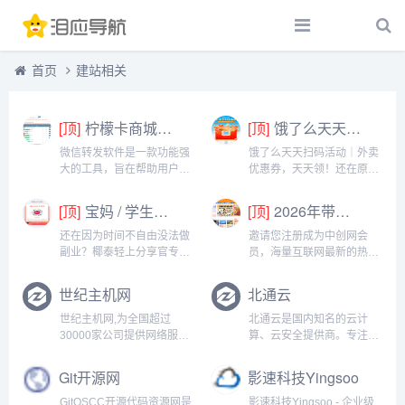
首页
建站相关
[顶]
柠檬卡商城24h自动发卡平台虚拟商品激活码自助购买商城
[顶]
饿了么天天扫码活动｜外卖优惠券，天天领！
微信转发软件是一款功能强
饿了么天天扫码活动｜外卖
大的工具，旨在帮助用户高
优惠券，天天领！还在原价
效地管理和操作微信账号。
点外卖？你亏大了！饿了么
它提供了多种实用功能，包
官方推出「天天扫码活
[顶]
宝妈 / 学生党看过来！椰泰轻上分享官，时间自由，在家也能赚
[顶]
2026年带你闷声赚大钱，轻松月赚1000+
括一键转发、朋友圈转发和
动」，用微信扫一扫，就能
微信抢红包等。一键转发软
领外卖专属优惠券，先领券
还在因为时间不自由没法做
邀请您注册成为中创网会
件使得用户可以轻松地将消
再下单，省钱更划算！优惠
副业？椰泰轻上分享官专为
员，海量互联网最新的热门
息、图片或其他内容快速转
覆盖全场景早餐汉堡、午餐
你量身打造！不管你是需要
项目课程免费学包括淘宝，
发给多个...
快餐、晚餐炸...
兼顾家庭的宝妈，还是想赚
淘客，闲鱼，自媒体，
世纪主机网
北通云
生活费的学生党，都能在这
CPA，CPS，虚拟资源，各
里找到适合自己的增收方
类爆粉赚钱攻略，国内外最
世纪主机网,为全国超过
北通云是国内知名的云计
式。成为分享官，你可以自
新赚钱项目，都在中创网，
30000家公司提供网络服
算、云安全提供商。专注于
由安排时间：带娃间隙、下
快来学习吧！注册中创网
务,10年经验,提供专业的域
云服务器、云数据库、云存
课碎片、睡...
（赚现金）h...
名注册,虚拟主机,海外服务
储、云主机开发运维，已在
Git开源网
影速科技Yingsoo
器,邮局,网站建设,网站推广
国内多个骨干机房进行高防
等服务,网站制作送优化,电
线路部署。服务热线：
GitOSCC开源代码资源网是
影速科技Yingsoo - 企业级