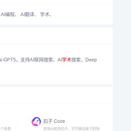
、
AI编程
、
AI翻译
、
学术
、
i-GPT5，支持AI联网搜索、AI
学术
搜索，Deep
扣子 Coze
一个免费
职场AI就用扣子，字节跳动旗下职场