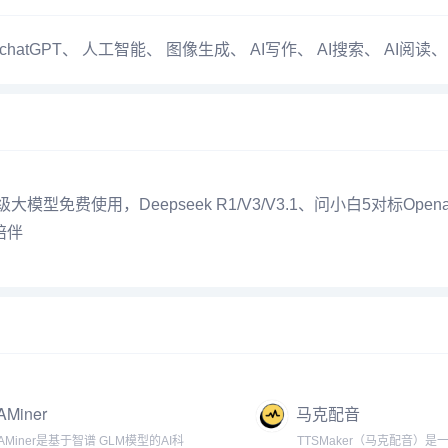
chatGPT
、
人工智能
、
图像生成
、
AI写作
、
AI搜索
、
AI阅读
型免费使用，Deepseek R1/V3/V3.1、问小白5对标Opena
陪伴
AMiner
马克配音
AMiner是基于智谱 GLM模型的AI科
TTSMaker（马克配音）是