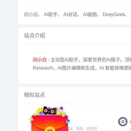
问小白
、
AI助手
、
AI对话
、
AI画图
、
DeepSeek
、
站点介绍
问小白
- 主动型AI助手，探索世界的AI搭子。顶级大模
Research，AI图片编辑和生成，AI 智能体情感
相似站点
iSlide官网
欢迎访问iSlide官网，简单，好用的