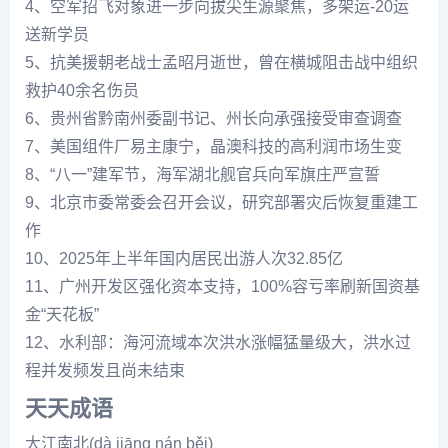
4、空军招飞对象进一步向拔尖生源聚焦，多架运-20运
送新学员
5、抗美援朝老战士孟昭月逝世，曾在横城阻击战中组织
救护40余名伤员
6、贵州省黔南州委副书记、州长向承强接受审查调查
7、美国组件厂易主康宁，晶澳科技的高利润市场生变
8、“八一”建军节，海军湖北舰官兵向军旗庄严宣誓
9、北京市委常委会召开会议，研究部署灾后恢复重建工
作
10、2025年上半年国内居民出游人次32.85亿
11、广州开发区强化资本支持，100%容亏率刷新国资基
金“天花板”
12、水利部：海河流域本次洪水涨幅猛量级大，洪水过
程并发频发且尚未结束
天天成语
大江南北(dà jiāng nán běi)