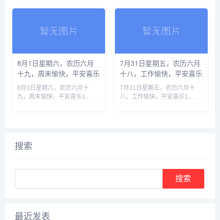
营地，十人国际登山队全部遇难
发生爆炸，官方披露事发经过
2、应以刑事追责打击考试作
2、甘肃渭源重大山洪灾害致25
弊，维护“三支一扶”选拨人才公
死23伤，国家防减救灾委挂牌
正3......
督办......
8月1日星期六，农历六月
7月31日星期五，农历六月
十九，周末愉快，平安喜乐
十八，工作愉快，平安喜乐
8月1日星期六，农历六月十
7月31日星期五，农历六月十
九，周末愉快，平安喜乐1、中
八，工作愉快，平安喜乐1、四
国气象局：超强厄尔尼诺事件正
川阿坝红旗大桥垮塌灾害7人被
在形成，或为150年来最强一次
立案侦查，28名公职人员被问
2、美官员称特朗普下令对伊朗
责2、冲击中东地缘格局！哈马
发动新一轮袭击！最早本周末开
斯有望签署解除武装协议3、中
始......
国......
搜索
最近发表