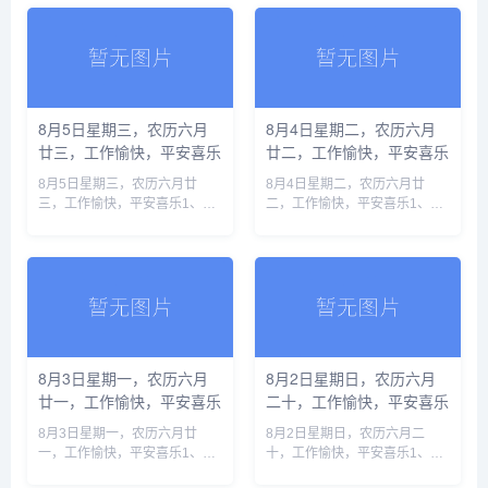
免2、专家呼吁将土壤生物安全
调查“抗生素”牛蛙，初步核实企
纳入国家生物安全体系，筑牢粮
业货源来自长沙和湛江3、化妆
食安......
品......
8月5日星期三，农历六月
8月4日星期二，农历六月
廿三，工作愉快，平安喜乐
廿二，工作愉快，平安喜乐
8月5日星期三，农历六月廿
8月4日星期二，农历六月廿
三，工作愉快，平安喜乐1、韩
二，工作愉快，平安喜乐1、西
国高温已致19人死亡，李在明
班牙警方：休达移民危机已致
要求按“国家灾难状态”应对2、
88人死亡，超7万人返回摩洛哥
美伊局势持续缓和，霍尔木兹重
2、全线长钢轨焊接完成，渝昆
开预期升温3、我国牵头的两项
高铁将全面进入铺轨阶段3、中
兽......
央纪......
8月3日星期一，农历六月
8月2日星期日，农历六月
廿一，工作愉快，平安喜乐
二十，工作愉快，平安喜乐
8月3日星期一，农历六月廿
8月2日星期日，农历六月二
一，工作愉快，平安喜乐1、中
十，工作愉快，平安喜乐1、3
国登山家王钟遗体被运至洛德峰
死21伤！莫斯科市中心一餐厅