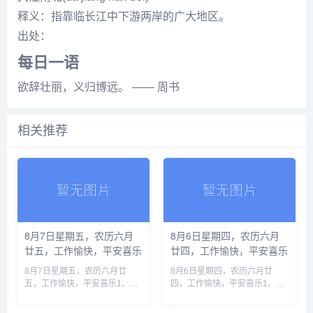
释义：指靠临长江中下游两岸的广大地区。
出处：
每日一语
欲辞壮丽，义归博远。 —— 周书
相关推荐
8月7日星期五，农历六月
8月6日星期四，农历六月
廿五，工作愉快，平安喜乐
廿四，工作愉快，平安喜乐
8月7日星期五，农历六月廿
8月6日星期四，农历六月廿
五，工作愉快，平安喜乐1、泰
四，工作愉快，平安喜乐1、地
国再发校园枪击惨案：初中生连
缘危机叠加厄尔尼诺，全球正滑
杀6人后自杀，祖父母也未能幸
向新一轮食品价格暴涨2、汕头