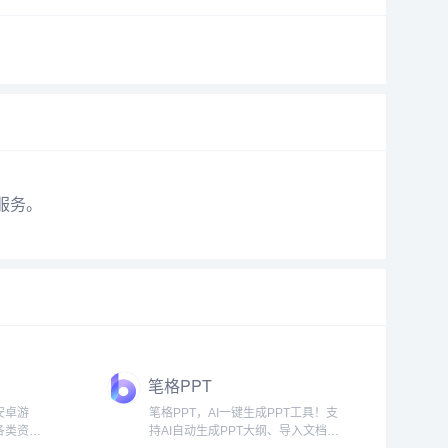
口服务。
笔格PPT
安卓游
笔格PPT，AI一键生成PPT工具！支
各类资源
持AI自动生成PPT大纲、导入文档快