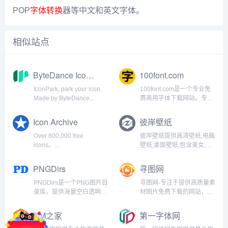
POP
字体转换
器等中文和英文字体。
相似站点
ByteDance IconPark
100font.com
IconPark, park your icon.
100font.com是一个专业免
Made by ByteDance...
费商用字体下载网站。专注
于收集整理商用免费字体、
免费无版权可商用字体。免
Icon Archive
彼岸壁纸
费字体下载、免费放心商
用。...
Over 800,000 free
彼岸壁纸提供高清壁纸,电脑
icons。...
壁纸,桌面壁纸,包含美女,游
戏,动漫,风景,日历,动物,节
日,唯美,汽车等精美壁纸...
PNGDirs
寻图网
PNGDirs是一个PNG图片目
寻图网-专注于提供高质量素
录库，提供海量空白透明背
材图片免费下载的网站，提
景免抠PNG图片素材，网站
供优质矢量图标、png素
所有的资源均可免费下载，
材、高清背景素材、图片素
GM之家
第一字体网
可免费商用。...
材、设计素材、音效音频素