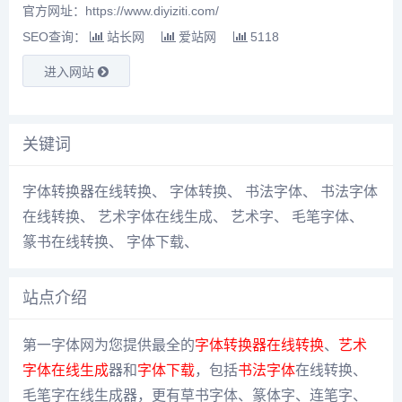
官方网址：https://www.diyiziti.com/
SEO查询：
站长网
爱站网
5118
进入网站
关键词
字体转换器在线转换
、
字体转换
、
书法字体
、
书法字体
在线转换
、
艺术字体在线生成
、
艺术字
、
毛笔字体
、
篆书在线转换
、
字体下载
、
站点介绍
第一字体网为您提供最全的
字体转换器在线转换
、
艺术
字体在线生成
器和
字体下载
，包括
书法字体
在线转换、
毛笔字在线生成器，更有草书字体、篆体字、连笔字、