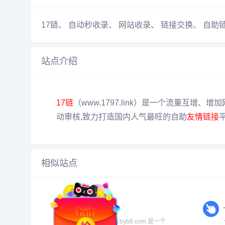
17链
、
自动秒收录
、
网站收录
、
链接交换
、
自助
站点介绍
17链
（www.1797.link）是一个流量互增
动审核,致力打造国内人气最旺的自助
友情链接
相似站点
千神导航网
千神导航网(www.byb8.com 是一个