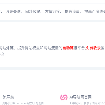
链
、
收录查询
、
网址收录
、
友情链接
、
提高流量
、
提高百度收
、增加网站外链、提升网站权重和网站流量的
自助链
接平台,
免费收录
国
平台。
一流导航
AI导航网官网
一流导航(16map.com 致力于打造国
AI导航网，收录了国内外100