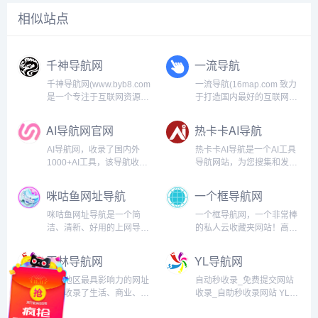
相似站点
千神导航网
一流导航
千神导航网(www.byb8.com
一流导航(16map.com 致力
是一个专注于互联网资源分
于打造国内最好的互联网上
享的分类导航网站，人工筛
优质网站网址大全，收录了
选优质免费资源、实用技术
全网好用强大的网站网址和
AI导航网官网
热卡卡AI导航
教程、最新活动线报、绿色
软件包括设计、开发、影
软件工具和各类实用网站。
视、人工智能、AI、运营、
AI导航网，收录了国内外
热卡卡AI导航是一个AI工具
我们致力于打造一个干净、
生活、休闲、办公、工具、
1000+AI工具，该导航收录
导航网站，为您搜集和发现
高效、无广告的导航...
资源等超全面的网址和职...
了AI绘画、AI对话聊天、AI
当前热门好用的AI工具，包
视频制作、AI音乐生成、AI
括AI学术，AI写作和对话，
咪咕鱼网址导航
一个框导航网
图片处理、AI音频处理、AI
AI绘画，AI视频生成，AI图
办公软件、AI辅助编程、AI
片处理，AI音频，AI编程等
咪咕鱼网址导航是一个简
一个框导航网，一个非常棒
开放平台、AI资讯、AI算力
各个领域的AI工具，希望大
洁、清新、好用的上网导航
的私人云收藏夹网站！高价
平台...
家在这里能...
网站。在这里你可以自定义
值实用网址、优质网站收录
网址和分类，选择最适合你
平台！收录了各种五花八门
玉林导航网
YL导航网
的背景和布局，设置喜欢的
网址于一个站，整合了多个
搜索引擎，帮助你快速地上
常用搜索于一个框，集便
玉林地区最具影响力的网址
自动秒收录_免费提交网站
网冲浪，找到想要的网站和
捷、简洁、高效、实用于一
站，收录了生活、商业、行
收录_自助秒收录网站 YL导
信息。...
身，一个框的mini主页还可
业、技术、知识、设计、影
航网收录了国内外优秀的网
以设置...