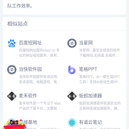
队工作效率。
相似站点
百度短网址
当星网
百度短网址服务(dwz.cn 专
当星网 - 最安全绿色的软件
业的网址缩短服务，具有稳
下载网站,无病毒,无插件,无
定、快速、安全的特点，支
恶意代码。致力于打造一个
持批量缩短、批量短网址还
大众满意的资源下载站
当快软件园
笔格PPT
原、数据报表、开放API接
点。...
口等服务...
当快软件园提供安卓应用、
笔格PPT，AI一键生成PPT
安卓游戏、电脑游戏、电脑
工具！支持AI自动生成PPT
软件等各类资源下载。发现
大纲、导入文档快速生成
好应用、好游戏。分享新鲜
PPT、一键替换PPT配色和
麦禾软件
蚯蚓加速器
有趣的app应用。全力打造
PPT模板。海量党政司法、
一个软件、游戏及相关资讯
教育培训、商务科技等行业
麦禾软件是一个专注于 Mac
蚯蚓加速器提供极速安全的
的综合平台。...
PPT模板免费下载，工作总
产品的下载平台，主要收录
互联网连接加速服务。拥有
结、教学课件、毕...
开源、免费、正版 Mac 软
50+专线与200+节点，无设
件，且所有软件均来自官方
备数量限制，支持
黑域基地
有道云笔记
渠道，本站同时提供丰富的
iOS/Android/Windows/Mac