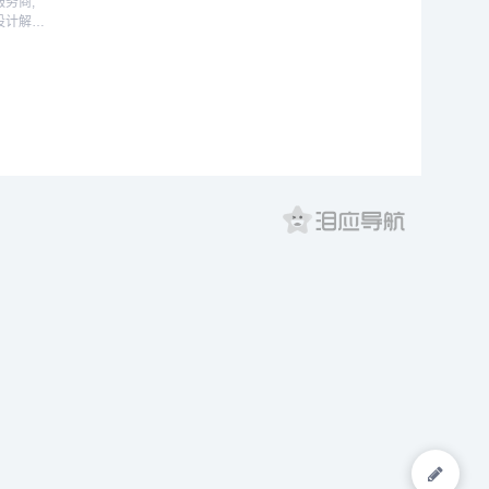
务商,
设计解决
画/包
及党政类的
,找正版图