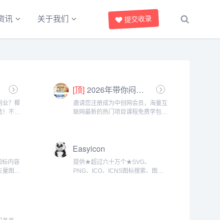
资讯
关于我们
提交收录
[顶]
2026年带你闷声赚大钱，轻松月赚1000+
副业？椰
邀请您注册成为中创网会员，海量互
造！不管
联网最新的热门项目课程免费学包括
还是想赚
淘宝，淘客，闲鱼，自媒体，CPA，
里找到适
CPS，虚拟资源，各类爆粉赚钱攻
享官，你
略，国内外最新赚钱项目，都在中创
Easyicon
隙、下课
网，快来学习吧！注册中创网（赚现
金）h...
且图标内容
提供★超过六十万个★SVG、
矢量图标
PNG、ICO、ICNS图标搜索、图标
等功能。
下载服务。...
，设计和