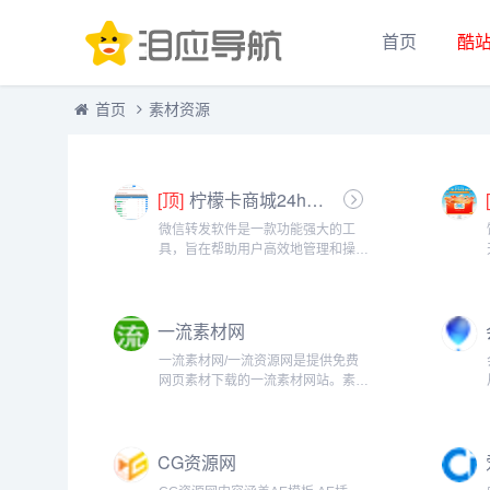
首页
酷
首页
素材资源
[顶]
柠檬卡商城24h自动发卡平台虚拟商品激活码自助购买商城
微信转发软件是一款功能强大的工
具，旨在帮助用户高效地管理和操作
微信账号。它提供了多种实用功能，
包括一键转发、朋友圈转发和微信抢
红包等。一键转发软件使得用户可以
一流素材网
轻松地将消息、图片或其他内容快速
转发给多个...
一流素材网/一流资源网是提供免费
网页素材下载的一流素材网站。素材
中国包括网页制作常用的PNG图片、
psd素材免费下载、JS代码、网页模
板、软件工具，一流素材网提供各种
CG资源网
热门CMS使用技巧、教程方法。中
国...