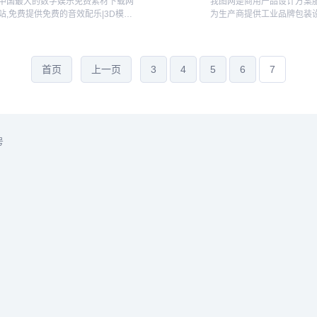
中国最大的数字娱乐免费素材下载网
我图网是商用产品设计方案服
站,免费提供免费的音效配乐|3D模型|
为生产商提供工业品牌包装
视频|游戏素材资源下载。...
方案,包括背景墙/文化墙/装饰
装/样机/CAD/印花图案以
PPT/Word/Excel模板下载
片设计素材就上我...
首页
上一页
3
4
5
6
7
号