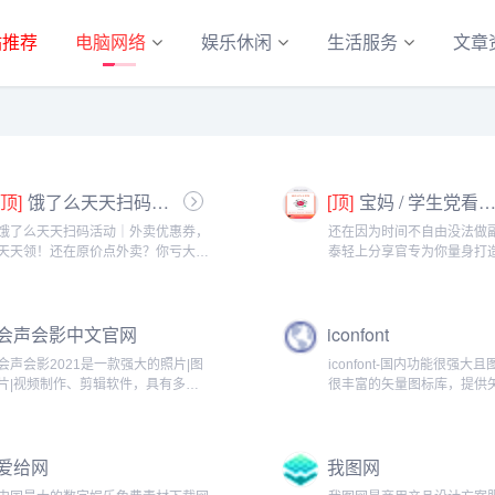
站推荐
电脑网络
娱乐休闲
生活服务
文章
[顶]
饿了么天天扫码活动｜外卖优惠券，天天领！
[顶]
宝妈 / 学生党看过来！椰泰轻上分享官，时间自由，在家也能赚
饿了么天天扫码活动｜外卖优惠券，
还在因为时间不自由没法做
天天领！还在原价点外卖？你亏大
泰轻上分享官专为你量身打
了！饿了么官方推出「天天扫码活
你是需要兼顾家庭的宝妈，
动」，用微信扫一扫，就能领外卖专
生活费的学生党，都能在这
属优惠券，先领券再下单，省钱更划
合自己的增收方式。成为分
会声会影中文官网
iconfont
算！优惠覆盖全场景早餐汉堡、午餐
可以自由安排时间：带娃间
快餐、晚餐炸...
碎片、睡...
会声会影2021是一款强大的照片|图
iconfont-国内功能很强大
片|视频制作、剪辑软件，具有多种
很丰富的矢量图标库，提供
的视频编辑功能和制作动画效果。中
下载、在线存储、格式转换
文官网提供会声会影2020、2019、
阿里巴巴体验团队倾力打造
2018、x10、x9等中文版及视频教
前端开发的便捷工具...
爱给网
我图网
程、模板素材的免费下载。...