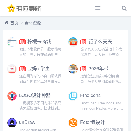
首页
素材资源
[顶]
柠檬卡商城24h自动发卡平台虚拟商品激活码自助购买商城
[顶]
饿了么天天扫码活动｜外卖优惠券，天天领！
微信转发软件是一款功能强
饿了么天天扫码活动｜外卖
大的工具，旨在帮助用户高
优惠券，天天领！还在原价
效地管理和操作微信账号。
点外卖？你亏大了！饿了么
它提供了多种实用功能，包
官方推出「天天扫码活
[顶]
宝妈 / 学生党看过来！椰泰轻上分享官，时间自由，在家也能赚
[顶]
2026年带你闷声赚大钱，轻松月赚1000+
括一键转发、朋友圈转发和
动」，用微信扫一扫，就能
微信抢红包等。一键转发软
领外卖专属优惠券，先领券
还在因为时间不自由没法做
邀请您注册成为中创网会
件使得用户可以轻松地将消
再下单，省钱更划算！优惠
副业？椰泰轻上分享官专为
员，海量互联网最新的热门
息、图片或其他内容快速转
覆盖全场景早餐汉堡、午餐
你量身打造！不管你是需要
项目课程免费学包括淘宝，
发给多个...
快餐、晚餐炸...
兼顾家庭的宝妈，还是想赚
淘客，闲鱼，自媒体，
LOGO设计神器
Findicons
生活费的学生党，都能在这
CPA，CPS，虚拟资源，各
里找到适合自己的增收方
类爆粉赚钱攻略，国内外最
一键搜索多家国内外知名高
Download Free Icons and
式。成为分享官，你可以自
新赚钱项目，都在中创网，
清免版权图库。快速找到你
Free Icon Packs. More than
由安排时间：带娃间隙、下
快来学习吧！注册中创网
需要的图片素材就用搜图神
500,000 icons in PNG, ICO
课碎片、睡...
（赚现金）h...
器！搜图神器聚合搜索多家
and ICNS icons for Mac!...
unDraw
Fotor懒设计
国内外知名免版权图库使得
您再也不用担心商用图片的
The design project with
Fotor懒设计是全球最受欢迎