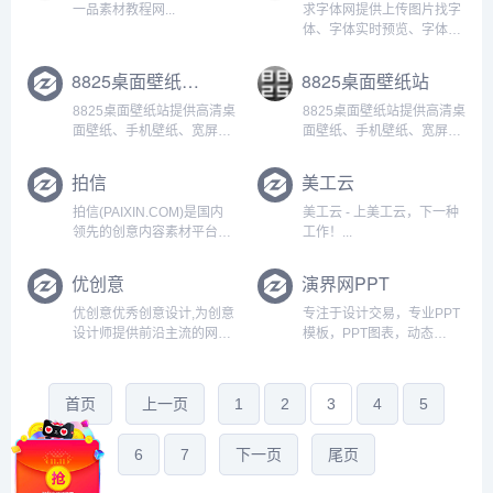
源下载。寻找AE片头视频素
一品素材教程网...
求字体网提供上传图片找字
材、高清实拍视频素材、精
体、字体实时预览、字体下
品AE模板，就上：...
载、字体版权检测、字体补
齐等服务，本网站可识别中
8825桌面壁纸图片大全
8825桌面壁纸站
文、英文、日韩、书法等多
种字体。只要上传图片或输
8825桌面壁纸站提供高清桌
8825桌面壁纸站提供高清桌
入字体名称，就可以帮您找
面壁纸、手机壁纸、宽屏壁
面壁纸、手机壁纸、宽屏壁
字体。...
纸、电脑壁纸、动漫壁纸、
纸、电脑壁纸、动漫壁纸、
风景壁纸等壁纸下载。...
风景壁纸等壁纸下载。...
拍信
美工云
拍信(PAIXIN.COM)是国内
美工云 - 上美工云，下一种
领先的创意内容素材平台，
工作！...
提供正版图片、短视频、设
计插画等素材下载，另外提
优创意
演界网PPT
供视频、名片、公众号图
片、PPT、邀请函等创意服
优创意优秀创意设计,为创意
专注于设计交易，专业PPT
务，用拍信提高运营工作效
设计师提供前沿主流的网页
模板，PPT图表，动态
率，深受大家喜爱。...
设计和创意设计.涵盖网页设
PPT，PPT动画，
计,平面设计,ui设计,字体设
keynote，prezi，商业图
计,电商设计,网站鉴赏,海报
片，正版图片，矢量图片，
首页
上一页
1
2
3
4
5
设计,icon,logo设计等设计
演示定制综合平台，提供
原创作品,网站设计大全...
PPT发布，PPT挣钱，PPT
设计，PPT定制，ke...
6
7
下一页
尾页