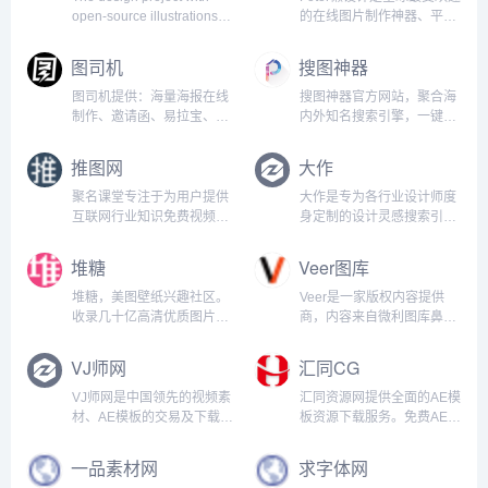
版权问题。立刻 Ctl+D 收藏
open-source illustrations
的在线图片制作神器、平面
本站吧！...
for any idea you can
设计工具和在线平面设计软
imagine and create. Create
件之一,提供海量海报,PPT,
图司机
搜图神器
be...
邀请函,banner,名片,logo等
免费设计素材和模板,可在线
图司机提供：海量海报在线
搜图神器官方网站，聚合海
一键稿定设计印刷,并能在线
制作、邀请函、易拉宝、
内外知名搜索引擎，一键搜
图...
banner、gif动图、名片、公
索所有图片资源免费下载！
众号首图、在线PS等免费设
更有海量丰富图库素材资源
推图网
大作
计素材和模板，可在线一键
免费获取，主打二次元、插
搞定设计、印刷并能在线图
画、唯美、风景、美女壁
聚名课堂专注于为用户提供
大作是专为各行业设计师度
片编辑、照片编辑。...
纸，分类明细，主题齐全！
互联网行业知识免费视频，
身定制的设计灵感搜索引
满足你日常生活学习所有的
网站涵盖了域名投资知识、
擎，聚合全球众多知名设计
用图需求！...
建站seo基础教程、商标基
网站,例如Pinterest官网网页
堆糖
Veer图库
础知识等多领域在线视频免
版，目前在库21.2亿创意设
费观看，让用户高效学习多
计、设计素材、摄影大图，
堆糖，美图壁纸兴趣社区。
Veer是一家版权内容提供
种知识技能。推图网
并且保持每日更新量在25万
收录几十亿高清优质图片，
商，内容来自微利图库鼻祖
(www.tuiimg.com)分享...
张以上。无论是寻...
数千万用户的珍藏分享，一
iStock，拥有亿级优质图片
键收藏下载美图，点亮生活
资源，包含图片、插画、矢
VJ师网
汇同CG
无限灵感，做你的美好研究
量图、设计素材等，100%
所：拥有高清壁纸、情侣头
正版，单张低至4元，永久
VJ师网是中国领先的视频素
汇同资源网提供全面的AE模
像、明星爱豆、影视动漫、
商用使用权；目前拥有25万
材、AE模板的交易及下载网
板资源下载服务。免费AE模
情感文字、表情包、绘画手
供图者，每天有近10...
站，在这里设计师可以快速
板、AE素材、与AE特效素
帐、P图...
赚钱，买方可以快速找到所
材，以及AE教程，还有更多
一品素材网
求字体网
需素材。...
的：CG教程与FCPX插件资