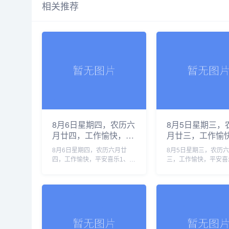
相关推荐
8月6日星期四，农历六
8月5日星期三，
月廿四，工作愉快，平
月廿三，工作愉
安喜乐
安喜乐
8月6日星期四，农历六月廿
8月5日星期三，农历
四，工作愉快，平安喜乐1、地
三，工作愉快，平安喜
缘危机叠加厄尔尼诺，全球正
国高温已致19人死亡
滑向新一轮食品价格暴涨2、汕
要求按“国家灾难状态”
头调查“抗生素”牛蛙，初步核
美伊局势持续缓和，霍
实企业货源来自长沙和湛江3、
重开预期升温3、我国
化妆品......
项兽......