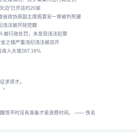
天边”已开店约20家
徽省政协原副主席周喜安一审被判死缓
纪违法被开除党籍
事人被行政处罚，未发现违法犯罪
席金之镇严重违纪违法被双开
入大增267.16%
征求贤才。
。”
醒悟平时没有准备才是浪费时间。 —— 佚名