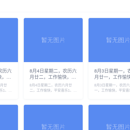
农历六
8月4日星期二，农历六
8月3日星期一，
快，平
月廿二，工作愉快，平
月廿一，工作愉
安喜乐
安喜乐
六月廿
8月4日星期二，农历六月廿
8月3日星期一，农历
乐1、韩
二，工作愉快，平安喜乐1、西
一，工作愉快，平安喜
，李在明
班牙警方：休达移民危机已致
国登山家王钟遗体被运
应对2、
88人死亡，超7万人返回摩洛
峰营地，十人国际登山
尔木兹
哥2、全线长钢轨焊接完成，渝
遇难2、应以刑事追责
牵头的两
昆高铁将全面进入铺轨阶段3、
作弊，维护“三支一扶”
中央纪......
才公正3......