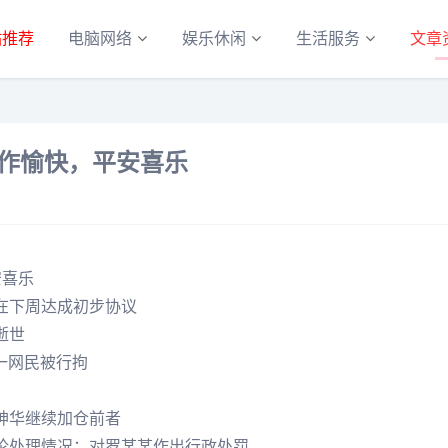
站推荐
电脑网络
娱乐休闲
生活服务
文章
工作愉快，平安喜乐
安喜乐
在下周达成初步协议
逝世
一网民被行拘
神华继续加仓前者
论处理情况：对罗某某作出行政处罚