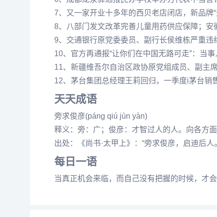
7、又一家开业十多年的西贝老店闭店，新品牌“
8、八部门发文改革完善儿童用药供应保障；安
9、交通银行原党委委员、副行长侯维栋严重违
10、官方再通报“让你们在中国无路可走”：当
11、新疆维吾尔自治区政协原党组成员、副主
12、茅台集团总经理王莉回归，一季度i茅台销售收
天天成语
旁求俊彦(páng qiú jùn yàn)
释义：旁：广；俊彦：才智过人的人。向各方面
出处：《尚书·太甲上》：“旁求俊彦，启迪后人
每日一语
当真正机会来临，而自己没有把握的时候，才会