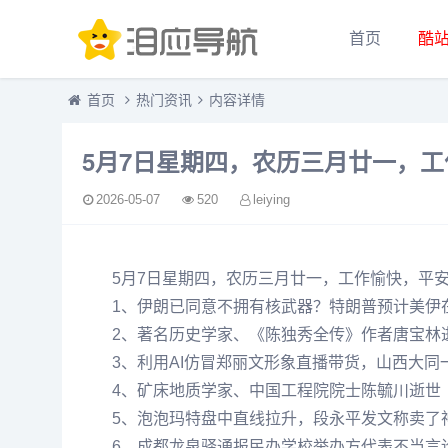
首页
酷
首页
热门资讯
内容详情
5月7日星期四，农历三月廿一，
2026-05-07
520
leiying
5月7日星期四，农历三月廿一，工作愉快，平
1、伊朗已同意不拥有核武器？特朗普预计美伊
2、著名历史学家、《陈独秀全传》作者唐宝林
3、利用AI仿冒郑丽文形象直播带货，山西大同
4、矿床地质学家、中国工程院院士陈毓川逝世
5、泡泡玛特盘中直线拉升，段永平发文称卖了
6、成都龙泉驿通报民办学校举办方代表不当言